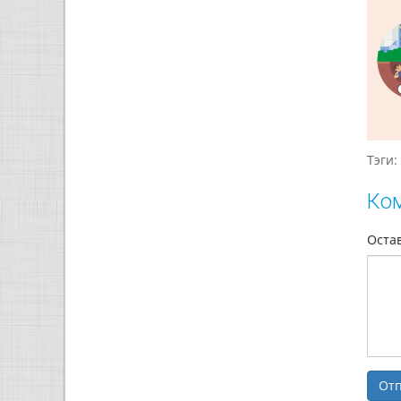
Тэги:
Ко
Оста
Отп