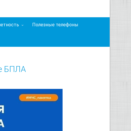
четность
Полезные телефоны
ке БПЛА